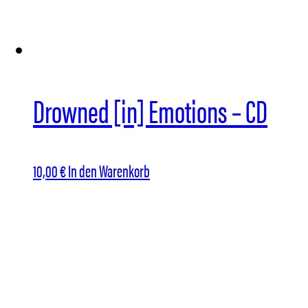
Optionen
können
auf
der
Drowned [in] Emotions – CD
Produktseite
gewählt
werden
10,00
€
In den Warenkorb