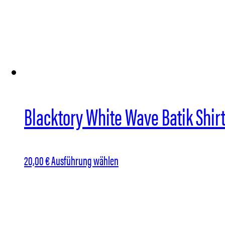
auf.
Die
Optionen
können
auf
der
Blacktory White Wave Batik Shir
Produktseite
gewählt
werden
Dieses
20,00
€
Ausführung wählen
Produkt
weist
mehrere