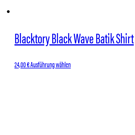
Blacktory Black Wave Batik Shirt
Dieses
24,00
€
Ausführung wählen
Produkt
weist
mehrere
Varianten
auf.
Die