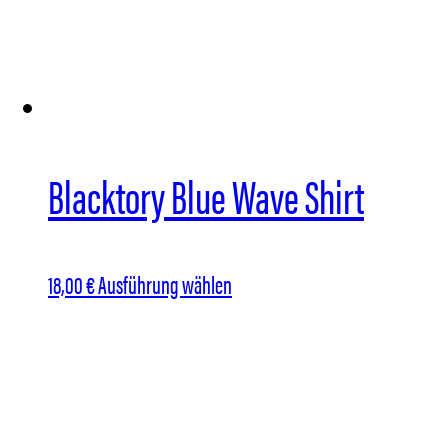
Blacktory Blue Wave Shirt
Dieses
18,00
€
Ausführung wählen
Produkt
weist
mehrere
Varianten