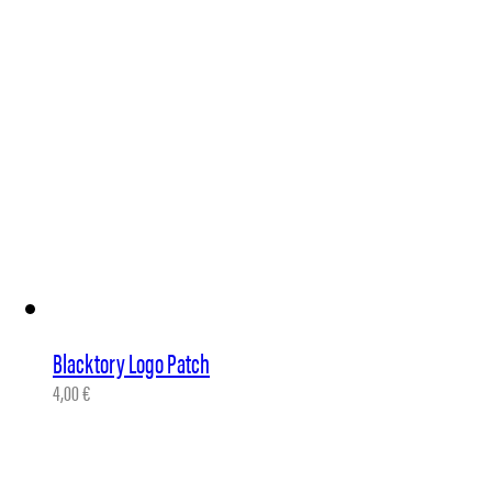
Blacktory Logo Patch
4,00
€