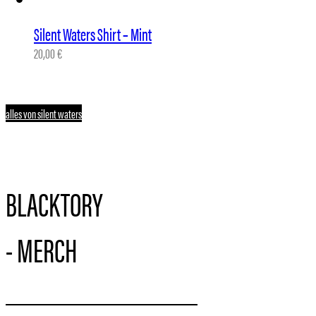
Silent Waters Shirt – Mint
20,00
€
alles von silent waters
BLACKTORY
- MERCH