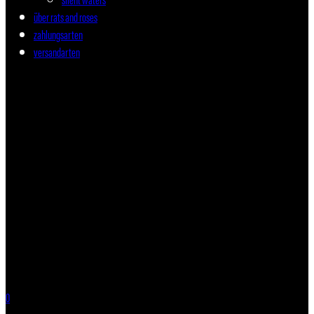
über rats and roses
zahlungsarten
versandarten
0