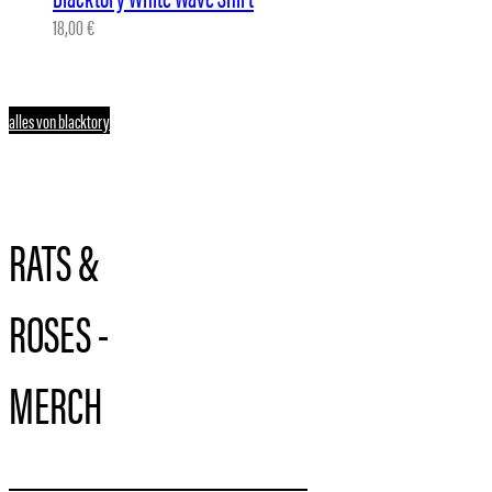
18,00
€
alles von blacktory
RATS &
ROSES -
MERCH